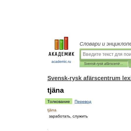
Словари и энциклоп
academic.ru
Svensk-rysk afärscentrum lexikon
Svensk-rysk afärscentrum lex
tjäna
Толкование
Перевод
tjäna
заработать
,
служить
.