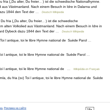
fria („Du alter, Du freier... ) ist die schwedische Nationalhymne.
ed aus Västmanland. Nach einem Besuch in Idre in Dalarna und
 dazu 1844 den Text der …
Deutsch Wikipedia
 fria („Du alter, Du freier... ) ist die schwedische
m alten Volkslied aus Västmanland. Nach einem Besuch in Idre in
chard Dybeck dazu 1844 den Text der …
Deutsch Wikipedia
Toi l antique, toi le libre Hymne national de Suède Parol …
oi l antique, toi le libre Hymne national de Suède Parol …
oi l antique, toi le libre Hymne national de …
Wikipédia en Français
a, du fria (sv) Toi l antique, toi le libre Hymne national de Suède
ка
,
Реклама на сайте
18+