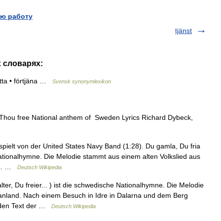
ю работу
tjänst
х словарях:
ytta • förtjäna …
Svensk synonymlexikon
Thou free National anthem of Sweden Lyrics Richard Dybeck,
pielt von der United States Navy Band (1:28). Du gamla, Du fria
e Nationalhymne. Die Melodie stammt aus einem alten Volkslied aus
in… …
Deutsch Wikipedia
ter, Du freier... ) ist die schwedische Nationalhymne. Die Melodie
anland. Nach einem Besuch in Idre in Dalarna und dem Berg
 den Text der …
Deutsch Wikipedia