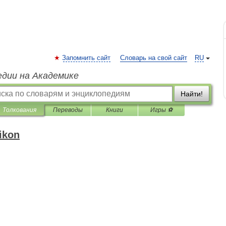
Запомнить сайт
Словарь на свой сайт
RU
едии на Академике
Найти!
Толкования
Переводы
Книги
Игры ⚽
ikon