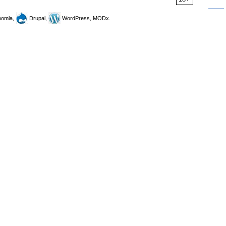
omla,
Drupal,
WordPress, MODx.