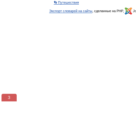
👣 Путешествия
Экспорт словарей на сайты
, сделанные на PHP,
Jo
3