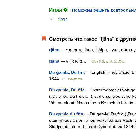
Игры ⚽
Поможем решить контрольну
tinga
Смотреть что такое "tjäna" в други
tjäna
— • gagna, tjäna, hjälpa, nytta, göra n
tjäna
— v ( de, t) …
Clue 9 Svensk Ordbok
Du gamla, Du fria
— English: Thou ancient, 
1844 …
Wikipedia
Du gamla, Du fria
— Instrumentalversion ges
(„Du alter, Du freier... ) ist die schwedisch
Västmanland. Nach einem Besuch in Idre 
Du gamla du fria
— Du gamla, Du fria („Du al
stammt aus einem alten Volkslied aus Västm
Städjan dichtete Richard Dybeck dazu 1844