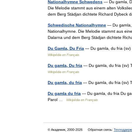
Nationalhymne Schwedens
— Du gamla, Du 
Die Melodie stammt aus einem alten Volksli
dem Berg Städjan dichtete Richard Dybeck
Schwedische Nationalhymne
— Du gamla, Du
Nationalhymne. Die Melodie stammt aus eine
Dalarna und dem Berg Städjan dichtete Ri
Du Gamla, Du Fria
— Du gamla, du fria (sv) 
Wikipédia en Français
Du gamla, Du fria
— Du gamla, du fria (sv) T
Wikipédia en Français
Du gamla, du fria
— Du gamla, du fria (sv) T
Du gamla du fria
— Du gamla, du fria Du gaml
Parol …
Wikipédia en Français
© Академик, 2000-2026
Обратная связь:
Техподдерж